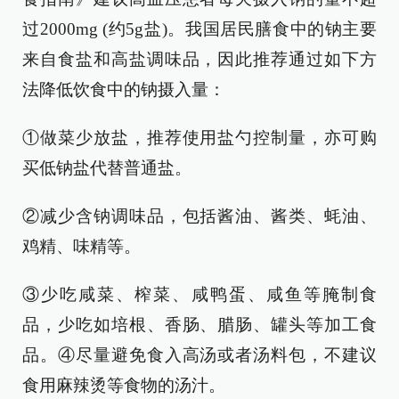
过2000mg (约5g盐)。我国居民膳食中的钠主要
来自食盐和高盐调味品，因此推荐通过如下方
法降低饮食中的钠摄入量：
①做菜少放盐，推荐使用盐勺控制量，亦可购
买低钠盐代替普通盐。
②减少含钠调味品，包括酱油、酱类、蚝油、
鸡精、味精等。
③少吃咸菜、榨菜、咸鸭蛋、咸鱼等腌制食
品，少吃如培根、香肠、腊肠、罐头等加工食
品。④尽量避免食入高汤或者汤料包，不建议
食用麻辣烫等食物的汤汁。